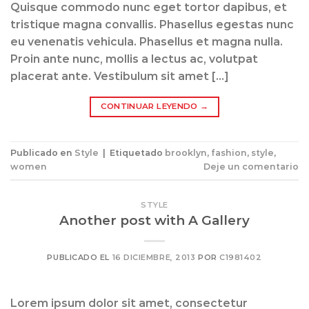
Quisque commodo nunc eget tortor dapibus, et
tristique magna convallis. Phasellus egestas nunc
eu venenatis vehicula. Phasellus et magna nulla.
Proin ante nunc, mollis a lectus ac, volutpat
placerat ante. Vestibulum sit amet […]
CONTINUAR LEYENDO
→
Publicado en
Style
|
Etiquetado
brooklyn
,
fashion
,
style
,
women
Deje un comentario
STYLE
Another post with A Gallery
PUBLICADO EL
16 DICIEMBRE, 2013
POR
C1981402
Lorem ipsum dolor sit amet, consectetur