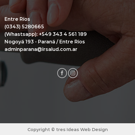
Entre Ríos
(0343) 5280665
(Whastsapp):
+549 343 4 561 189
Nogoyá 193
- Paraná / Entre Ríos
adminparana@irsalud.com.ar
Copyright ©
tres Ideas Web Design