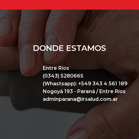
DONDE ESTAMOS
Entre Ríos
(0343) 5280665
(Whastsapp):
+549 343 4 561 189
Nogoyá 193
- Paraná / Entre Ríos
adminparana@irsalud.com.ar