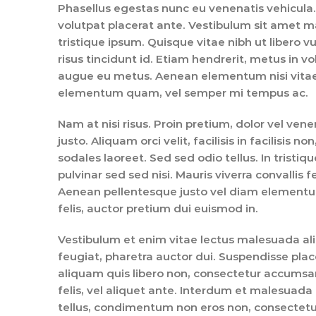
Phasellus egestas nunc eu venenatis vehicula. 
volutpat placerat ante. Vestibulum sit amet ma
tristique ipsum. Quisque vitae nibh ut libero v
risus tincidunt id. Etiam hendrerit, metus in vo
augue eu metus. Aenean elementum nisi vitae j
elementum quam, vel semper mi tempus ac.
Nam at nisi risus. Proin pretium, dolor vel venen
justo. Aliquam orci velit, facilisis in facilisis
sodales laoreet. Sed sed odio tellus. In tristiq
pulvinar sed sed nisi. Mauris viverra convallis 
Aenean pellentesque justo vel diam elementum 
felis, auctor pretium dui euismod in.
Vestibulum et enim vitae lectus malesuada aliq
feugiat, pharetra auctor dui. Suspendisse plac
aliquam quis libero non, consectetur accumsan
felis, vel aliquet ante. Interdum et malesuad
tellus, condimentum non eros non, consectetur