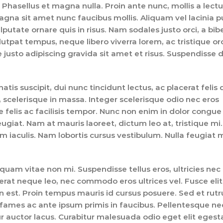
Phasellus et magna nulla. Proin ante nunc, mollis a lectu
gna sit amet nunc faucibus mollis. Aliquam vel lacinia pu
ulputate ornare quis in risus. Nam sodales justo orci, a b
lutpat tempus, neque libero viverra lorem, ac tristique or
usto adipiscing gravida sit amet et risus. Suspendisse 
atis suscipit, dui nunc tincidunt lectus, ac placerat felis d
 non, scelerisque in massa. Integer scelerisque odio nec eros
ue felis ac facilisis tempor. Nunc non enim in dolor congue
feugiat. Nam at mauris laoreet, dictum leo at, tristique mi.
iaculis. Nam lobortis cursus vestibulum. Nulla feugiat 
uam vitae non mi. Suspendisse tellus eros, ultricies nec
erat neque leo, nec commodo eros ultrices vel. Fusce elit 
 est. Proin tempus mauris id cursus posuere. Sed et rut
a fames ac ante ipsum primis in faucibus. Pellentesque n
 auctor lacus. Curabitur malesuada odio eget elit egest