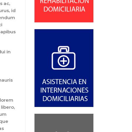
s ac,
rus, id
ibendum
ci
dapibus
ui in
mauris
 lorem
libero,
rum
eque
as