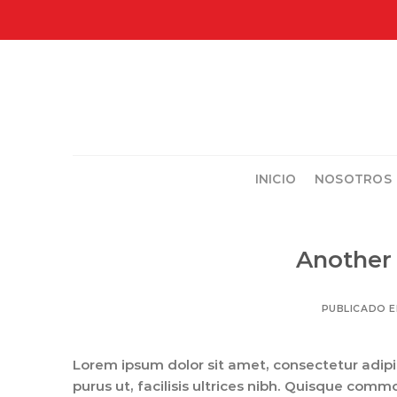
Skip
to
content
INICIO
NOSOTROS
Another 
PUBLICADO 
Lorem ipsum dolor sit amet, consectetur adipis
purus ut, facilisis ultrices nibh. Quisque com